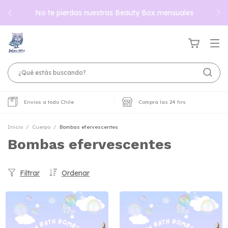
No te pierdas nuestras Beauty Box mensuales
Envios a todo Chile
Compra las 24 hrs
Inicio
/
Cuerpo
/
Bombas efervescentes
Bombas efervescentes
Filtrar
Ordenar