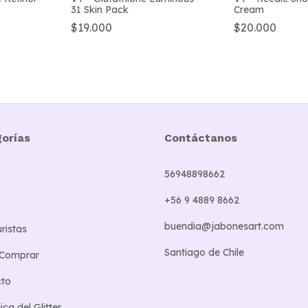
31 Skin Pack
Cream
$19.000
$20.000
orías
Contáctanos
56948898662
+56 9 4889 8662
buendia@jabonesart.com
ristas
Santiago de Chile
Comprar
cto
ca del Glitter