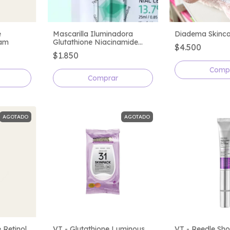
e
Mascarilla Iluminadora
Diadema Skinc
eam
Glutathione Niacinamide
$4.500
Sheet Mask - APLB
$1.850
Comp
AGOTADO
AGOTADO
 Retinol
VT - Glutathione Luminous
VT - Reedle Shot