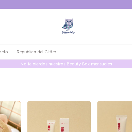
acto
Republica del Glitter
No te pierdas nuestras Beauty Box mensuales