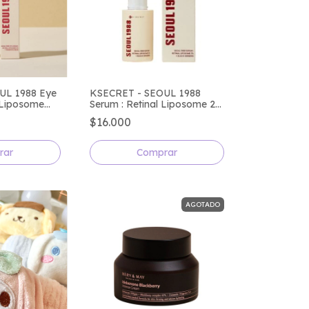
UL 1988 Eye
KSECRET - SEOUL 1988
 Liposome
Serum : Retinal Liposome 2%
d Bean
+ Black Ginseng
$16.000
AGOTADO