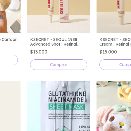
 Cartoon
KSECRET - SEOUL 1988
KSECRET - SEO
Advanced Shot : Retinal
Cream : Retinal
Liposome 12% + Black Rice
4% + Fermente
$13.000
$15.000