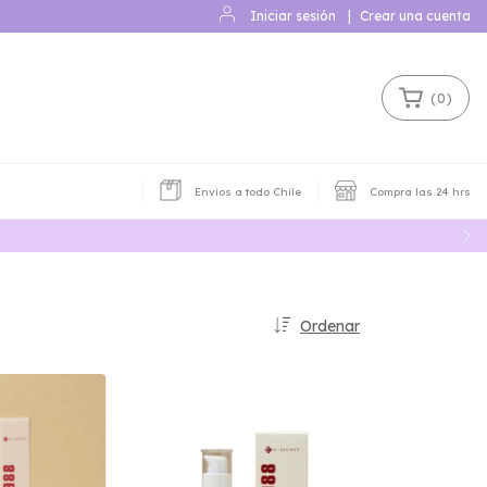
Iniciar sesión
|
Crear una cuenta
(
0
)
Envios a todo Chile
Compra las 24 hrs
Ordenar