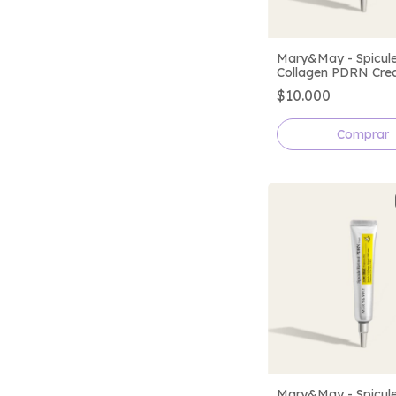
Mary&May - Spicul
Collagen PDRN Cr
$10.000
Mary&May - Spicule