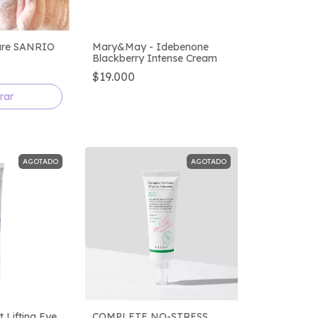
are SANRIO
Mary&May - Idebenone
Blackberry Intense Cream
$19.000
rar
AGOTADO
AGOTADO
 Lifting Eye
COMPLETE NO-STRESS