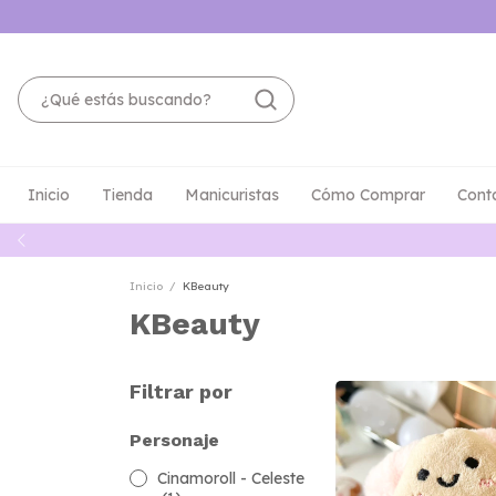
Inicio
Tienda
Manicuristas
Cómo Comprar
Cont
Inicio
/
KBeauty
KBeauty
Filtrar por
Personaje
Cinamoroll - Celeste