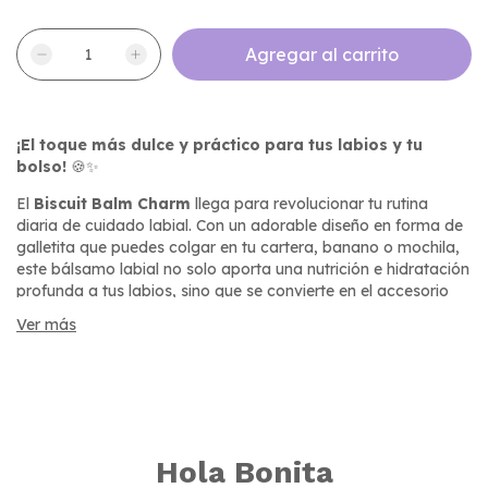
¡El toque más dulce y práctico para tus labios y tu
bolso!
🍪✨
El
Biscuit Balm Charm
llega para revolucionar tu rutina
diaria de cuidado labial. Con un adorable diseño en forma de
galletita que puedes colgar en tu cartera, banano o mochila,
este bálsamo labial no solo aporta una nutrición e hidratación
profunda a tus labios, sino que se convierte en el accesorio
aesthetic
definitivo.
Ver más
Formulado para brindar un confort duradero y una textura
suave no pegajosa, es el aliado perfecto para aplicar y
reaplicar en cualquier momento del día, manteniendo tus
labios protegidos contra la sequedad.
¿Por qué te va a enamorar?
Hola Bonita