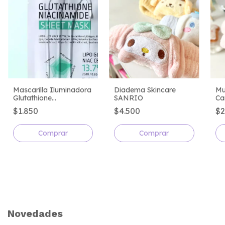
Mascarilla Iluminadora
Diadema Skincare
Mu
Glutathione
SANRIO
Ca
Niacinamide Sheet
$1.850
$4.500
$2
Mask - APLB
Comprar
Novedades