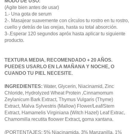
MODO DE USO:
(Agite bien antes de usar)
1.- Una gota de serum
2-. Masajear suavemente con círculos tu rostro en tu rostro,
cuello y detrás de las orejas, hasta su total absorción.
3-.Esperar 120 segundos apróx hasta aplicar tu siguiente
producto.
TEXTURA MEDIA, RECOMENDADO + 20 AÑOS.
PUEDES USARLO EN LA MAÑANA Y NOCHE, O
CUANDO TU PIEL NECESITE.
INGREDIENTES:
Water, Glycerin, Niacinamid, Zinc
Chloride, Hydrolyzed Wheat Protein ,Cinnamomum
Zeylanicum Bark Extract, Thymus Vulgaris (Thyme)
Extract, Malva Sylvestris (Mallow) Flower/Leaf/Stem
Extract, Hamamelis Virginiana (Witch Hazel) Leaf Extrac,
Chamomilla recutita floower Extract
,
goma xantana.
(PORTENTAJES: 5% Niacinamida, 3% Manzanilla, 1%