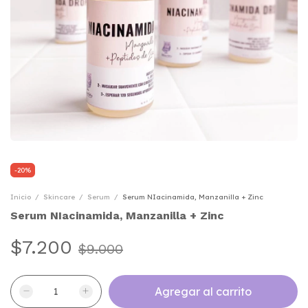
-
20
%
Inicio
/
Skincare
/
Serum
/
Serum NIacinamida, Manzanilla + Zinc
Serum NIacinamida, Manzanilla + Zinc
$7.200
$9.000