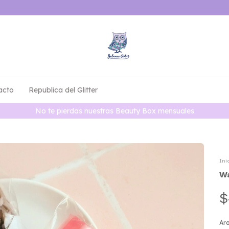
acto
Republica del Glitter
No te pierdas nuestras Beauty Box mensuales
Ini
Wa
$
Ar