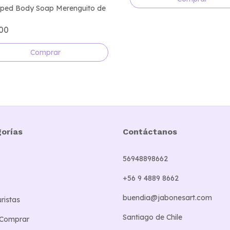
ped Body Soap Merenguito de
500
orías
Contáctanos
56948898662
+56 9 4889 8662
buendia@jabonesart.com
ristas
Santiago de Chile
Comprar