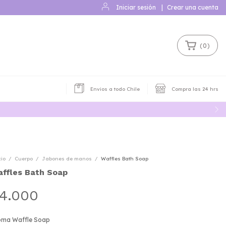
Iniciar sesión
|
Crear una cuenta
(
0
)
Envios a todo Chile
Compra las 24 hrs
cio
/
Cuerpo
/
Jabones de manos
/
Waffles Bath Soap
ffles Bath Soap
4.000
oma Waffle Soap